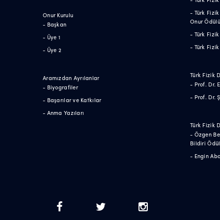
- Türk Fizi
Onur Kurulu
Onur Ödül
- Başkan
- Türk Fiz
- Üye 1
- Türk Fizi
- Üye 2
Türk Fizik 
Aramızdan Ayrılanlar
- Prof. Dr.
- Biyografiler
- Prof. Dr.
- Başarılar ve Katkılar
- Anma Yazıları
Türk Fizik 
- Özgen Be
Bildiri Ödü
- Engin Aba