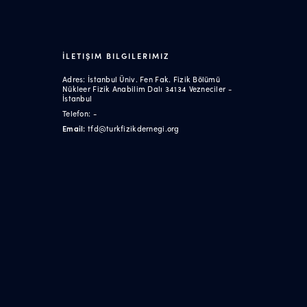
İLETIŞIM BILGILERIMIZ
Adres: İstanbul Üniv. Fen Fak. Fizik Bölümü
Nükleer Fizik Anabilim Dalı 34134 Vezneciler -
İstanbul
Telefon: -
Email:
tfd@turkfizikdernegi.org