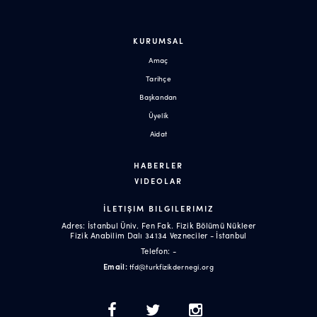
KURUMSAL
Amaç
Tarihçe
Başkandan
Üyelik
Aidat
HABERLER
VIDEOLAR
İLETIŞIM BILGILERIMIZ
Adres: İstanbul Üniv. Fen Fak. Fizik Bölümü Nükleer
Fizik Anabilim Dalı 34134 Vezneciler - İstanbul
Telefon: -
Email:
tfd@turkfizikdernegi.org