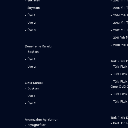
- Sekreter
- 2017 Yılı
- Sayman
- 2016 Yılı
- Üye 1
- 2014 Yılı
- Üye 2
- 2013 Yılı
- Üye 3
- 2012 Yılı
- 2011 Yılı
- 2010 Yılı
Denetleme Kurulu
- Başkan
- Üye 1
Türk Fizik 
- Üye 2
- Türk Fizi
- Türk Fizi
- Türk Fizi
Onur Kurulu
Onur Ödül
- Başkan
- Türk Fiz
- Üye 1
- Türk Fizi
- Üye 2
Türk Fizik 
Aramızdan Ayrılanlar
- Prof. Dr.
- Biyografiler