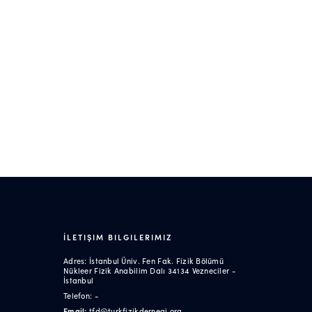
İLETIŞIM BILGILERIMIZ
Adres: İstanbul Üniv. Fen Fak. Fizik Bölümü
Nükleer Fizik Anabilim Dalı 34134 Vezneciler -
İstanbul
Telefon: -
Email:
tfd@turkfizikdernegi.org