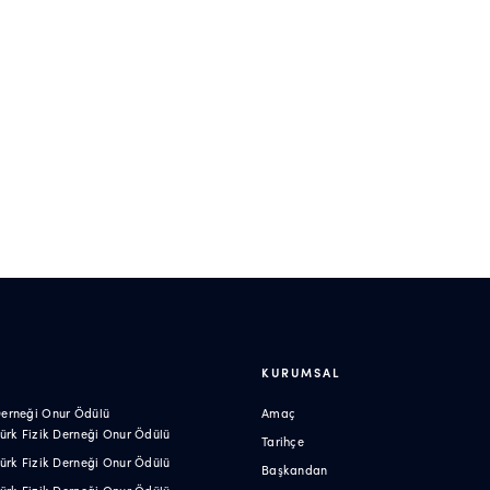
R
KURUMSAL
 Derneği Onur Ödülü
Amaç
 Türk Fizik Derneği Onur Ödülü
Tarihçe
 Türk Fizik Derneği Onur Ödülü
Başkandan