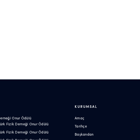
R
KURUMSAL
 Derneği Onur Ödülü
Amaç
 Türk Fizik Derneği Onur Ödülü
Tarihçe
 Türk Fizik Derneği Onur Ödülü
Başkandan
 Türk Fizik Derneği Onur Ödülü