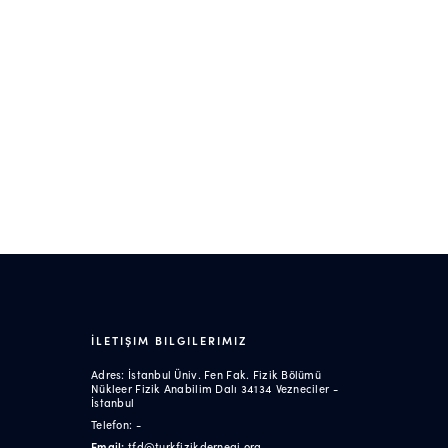
İLETIŞIM BILGILERIMIZ
Adres: İstanbul Üniv. Fen Fak. Fizik Bölümü
Nükleer Fizik Anabilim Dalı 34134 Vezneciler -
İstanbul
Telefon: -
Email:
tfd@turkfizikdernegi.org