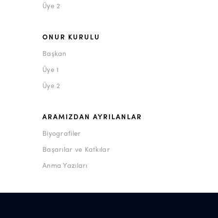
Üye 2
ONUR KURULU
Başkan
Üye 1
Üye 2
ARAMIZDAN AYRILANLAR
Biyografiler
Başarılar ve Katkılar
Anma Yazıları