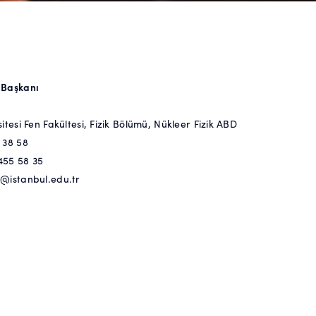
 Başkanı
itesi Fen Fakültesi, Fizik Bölümü, Nükleer Fizik ABD
 38 58
 455 58 35
s@istanbul.edu.tr