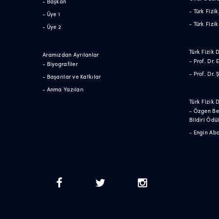
- Başkan
- Türk Fiz
- Üye 1
- Türk Fizi
- Üye 2
Türk Fizik 
Aramızdan Ayrılanlar
- Prof. Dr.
- Biyografiler
- Prof. Dr.
- Başarılar ve Katkılar
- Anma Yazıları
Türk Fizik 
- Özgen Be
Bildiri Ödü
- Engin Aba