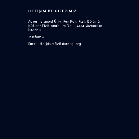
İLETIŞIM BILGILERIMIZ
Adres: İstanbul Üniv. Fen Fak. Fizik Bölümü
Nükleer Fizik Anabilim Dalı 34134 Vezneciler -
İstanbul
Telefon: -
Email:
tfd@turkfizikdernegi.org