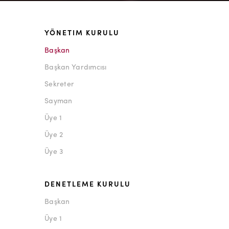
YÖNETIM KURULU
Başkan
Başkan Yardımcısı
Sekreter
Sayman
Üye 1
Üye 2
Üye 3
DENETLEME KURULU
Başkan
Üye 1