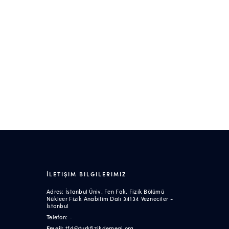
İLETIŞIM BILGILERIMIZ
Adres: İstanbul Üniv. Fen Fak. Fizik Bölümü
Nükleer Fizik Anabilim Dalı 34134 Vezneciler -
İstanbul
Telefon: -
Email:
tfd@turkfizikdernegi.org