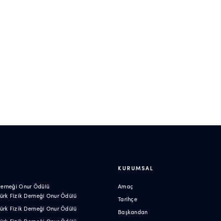
R
KURUMSAL
 Derneği Onur Ödülü
Amaç
 Türk Fizik Derneği Onur Ödülü
Tarihçe
 Türk Fizik Derneği Onur Ödülü
Başkandan
 Türk Fizik Derneği Onur Ödülü