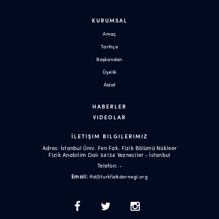
KURUMSAL
Amaç
Tarihçe
Başkandan
Üyelik
Aidat
HABERLER
VIDEOLAR
İLETIŞIM BILGILERIMIZ
Adres: İstanbul Üniv. Fen Fak. Fizik Bölümü Nükleer
Fizik Anabilim Dalı 34134 Vezneciler - İstanbul
Telefon: -
Email:
tfd@turkfizikdernegi.org